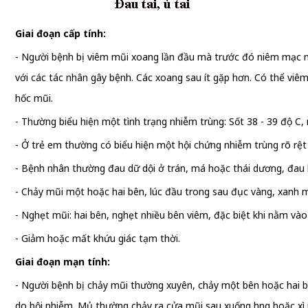
Giai đoạn cấp tính:
- Người bệnh bị viêm mũi xoang lần đầu mà trước đó niêm mạc 
với các tác nhân gây bệnh. Các xoang sau ít gặp hơn. Có thể vi
hốc mũi.
- Thường biểu hiện một tình trạng nhiễm trùng: Sốt 38 - 39 độ C
- Ở trẻ em thường có biểu hiện một hội chứng nhiễm trùng rõ rệt 
- Bệnh nhân thường đau dữ dội ở trán, má hoặc thái dương, đau l
- Chảy mũi một hoặc hai bên, lúc đầu trong sau đục vàng, xanh mù
- Nghẹt mũi: hai bên, nghẹt nhiều bên viêm, đặc biệt khi nằm và
- Giảm hoặc mất khứu giác tạm thời.
Giai đoạn mạn tính:
- Người bệnh bị chảy mũi thường xuyên, chảy một bên hoặc hai b
do bội nhiễm. Mủ thường chảy ra cửa mũi sau xuống họng hoặc xì 