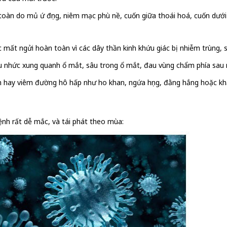
toàn do mủ ứ đọng, niêm mạc phù nề, cuốn giữa thoái hoá, cuốn dưới
ặc mất ngửi hoàn toàn vì các dây thần kinh khứu giác bị nhiễm trùng,
u nhức xung quanh ổ mắt, sâu trong ổ mắt, đau vùng chẩm phía sau 
h hay viêm đường hô hấp như ho khan, ngứa họng, đằng hắng hoặc khạ
ệnh rất dễ mắc, và tái phát theo mùa: