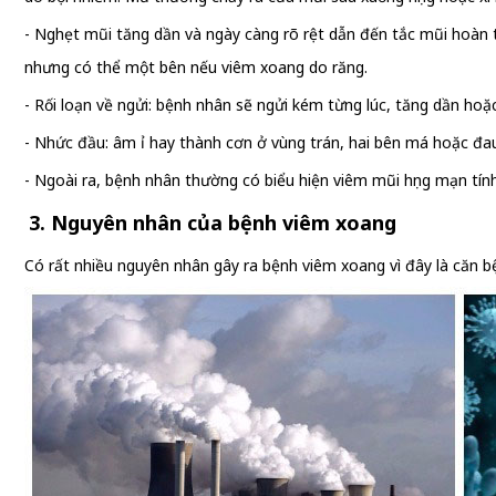
- Nghẹt mũi tăng dần và ngày càng rõ rệt dẫn đến tắc mũi hoàn 
nhưng có thể một bên nếu viêm xoang do răng.
- Rối loạn về ngửi: bệnh nhân sẽ ngửi kém từng lúc, tăng dần ho
- Nhức đầu: âm ỉ hay thành cơn ở vùng trán, hai bên má hoặc đa
- Ngoài ra, bệnh nhân thường có biểu hiện viêm mũi họng mạn tín
3. Nguyên nhân của bệnh viêm xoang
Có rất nhiều nguyên nhân gây ra bệnh viêm xoang vì đây là căn b