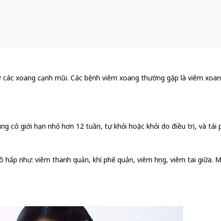
 ở các xoang cạnh mũi. Các bệnh viêm xoang thường gặp là viêm xoang
ùng có giới hạn nhỏ hơn 12 tuần, tự khỏi hoặc khỏi do điều trị, và tái
ấp như: viêm thanh quản, khí phế quản, viêm họng, viêm tai giữa. M