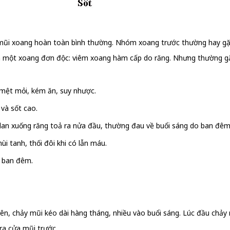
mũi xoang hoàn toàn bình thường. Nhóm xoang trước thường hay gặp
êm một xoang đơn độc: viêm xoang hàm cấp do răng. Nhưng thường gặ
, mệt mỏi, kém ăn, suy nhược.
và sốt cao.
an xuống răng toả ra nửa đầu, thường đau về buổi sáng do ban đêm d
i tanh, thối đôi khi có lẫn máu.
o ban đêm.
ên, chảy mũi kéo dài hàng tháng, nhiều vào buổi sáng. Lúc đầu chảy
ra cửa mũi trước.