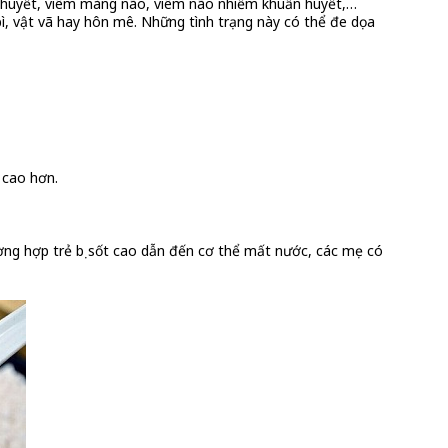
ất huyết, viêm màng não, viêm não nhiễm khuẩn huyết,…
 bì, vật vã hay hôn mê. Những tình trạng này có thể đe dọa
 cao hơn.
ờng hợp trẻ bị sốt cao dẫn đến cơ thể mất nước, các mẹ có