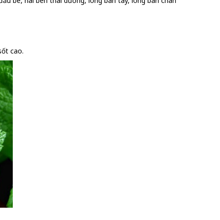
đầu bé, hai bên thái dương, lòng bàn tay, lòng bàn chân
sốt cao.