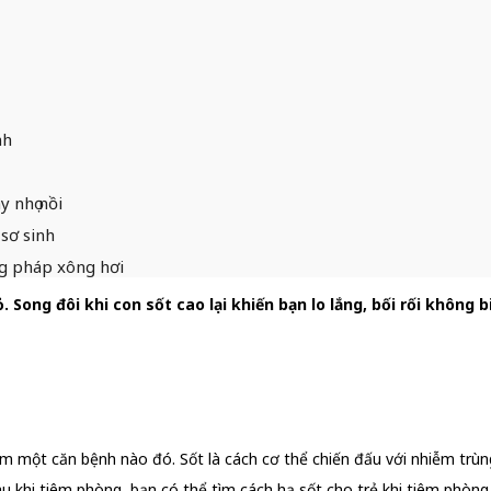
nh
y nhọ nồi
 sơ sinh
ng pháp xông hơi
. Song đôi khi con sốt cao lại khiến bạn lo lắng, bối rối không 
iễm một căn bệnh nào đó. Sốt là cách cơ thể chiến đấu với nhiễm trùn
sau khi tiêm phòng, bạn có thể tìm cách hạ sốt cho trẻ khi tiêm phòng