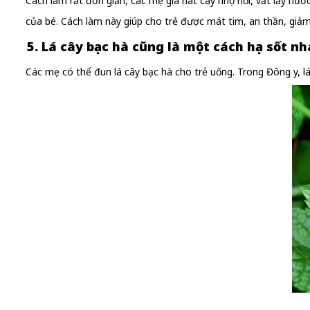
Cách làm rất đơn giản, các mẹ giã nát cây nhọ nồi, vắt lấy nướ
của bé. Cách làm này giúp cho trẻ được mát tim, an thần, giảm 
5. Lá cây bạc hà cũng là một cách hạ sốt nh
Các mẹ có thể đun lá cây bạc hà cho trẻ uống. Trong Đông y, lá