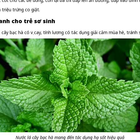
c cốt cho các bé uống, còn lại bã thì đắp lên ấn đường, đắp vào đỉnh 
triệu trứng co giật.
anh cho trẻ sơ sinh
 cây bạc hà có vị cay, tính lương có tác dụng giải cảm mùa hè, tránh 
Nước lá cây bạc hà mang đến tác dụng hạ sốt hiệu quả