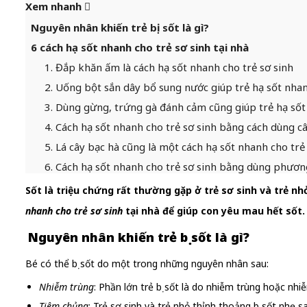
Xem nhanh
Nguyên nhân khiến trẻ bị sốt là gì?
6 cách hạ sốt nhanh cho trẻ sơ sinh tại nhà
1. Đắp khăn ấm là cách hạ sốt nhanh cho trẻ sơ sinh
2. Uống bột sắn dây bổ sung nước giúp trẻ hạ sốt nha
3. Dùng gừng, trứng gà đánh cảm cũng giúp trẻ hạ sốt
4. Cách hạ sốt nhanh cho trẻ sơ sinh bằng cách dùng câ
5. Lá cây bạc hà cũng là một cách hạ sốt nhanh cho trẻ
6. Cách hạ sốt nhanh cho trẻ sơ sinh bằng dùng phươ
Sốt là triệu chứng rất thường gặp ở trẻ sơ sinh và trẻ nhỏ
nhanh cho trẻ sơ sinh
tại nhà để giúp con yêu mau hết sốt.
Nguyên nhân khiến trẻ bị sốt là gì?
Bé có thể bị sốt do một trong những nguyên nhân sau:
Nhiễm trùng
: Phần lớn trẻ bị sốt là do nhiễm trùng hoặc nh
Tiêm chủng
: Trẻ sơ sinh và trẻ nhỏ thỉnh thoảng bị sốt nhẹ 