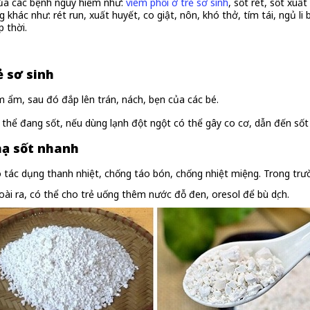
của các bệnh nguy hiểm như:
viêm phổi ở trẻ sơ sinh
, sốt rét, sốt xu
khác như: rét run, xuất huyết, co giật, nôn, khó thở, tím tái, ngủ li
 thời.
ẻ sơ sinh
 ẩm, sau đó đắp lên trán, nách, bẹn của các bé.
 thể đang sốt, nếu dùng lạnh đột ngột có thể gây co cơ, dẫn đến sốt
hạ sốt nhanh
ó tác dụng thanh nhiệt, chống táo bón, chống nhiệt miệng. Trong trư
ài ra, có thể cho trẻ uống thêm nước đỗ đen, oresol để bù dịch.