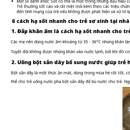
Một số bệnh khác
: Sốt có thể là một trong những dấu hiệu 
Trẻ thường sốt cao và rất mệt mỏi kèm theo các triệu chứng 
đến tính mạng của trẻ nếu không được phát hiện và xử trí kịp
6 cách hạ sốt nhanh cho trẻ sơ sinh tại nhà
1. Đắp khăn ấm là cách hạ sốt nhanh cho tr
o
Các mẹ nên dùng nước ấm khoảng từ 35 - 36
C nhúng khăn làm
Tuyệt đối không được nhúng khăn vào nước lạnh, bởi khi đó cơ
2. Uống bột sắn dây bổ sung nước giúp trẻ 
Bột sắn dây là một thức ăn mát, dùng trong mùa hè rất tốt, c
thể cho trẻ uống nước pha bột sắn dây để bù nước cho trẻ. Ngo