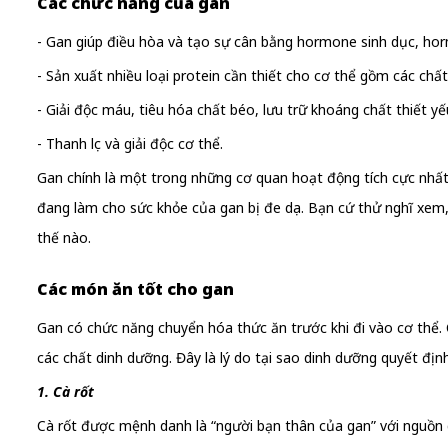
Các chức năng của gan
- Gan giúp điều hòa và tạo sự cân bằng hormone sinh dục, ho
- Sản xuất nhiều loại protein cần thiết cho cơ thể gồm các c
- Giải độc máu, tiêu hóa chất béo, lưu trữ khoáng chất thiết yế
- Thanh lọc và giải độc cơ thể.
Gan chính là một trong những cơ quan hoạt động tích cực nhấ
đang làm cho sức khỏe của gan bị đe dọa. Bạn cứ thử nghĩ xem,
thế nào.
Các món ăn tốt cho gan
Gan có chức năng chuyển hóa thức ăn trước khi đi vào cơ thể. 
các chất dinh dưỡng. Đây là lý do tại sao dinh dưỡng quyết địn
1. Cà rốt
Cà rốt được mệnh danh là “người bạn thân của gan” với nguồn