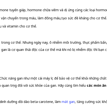
rmone tuyến giáp, hormone chữa viêm và dị ứng cùng các loại hormo
hất vận chuyển trong máu, làm đông máu,tạo sức đề kháng cho cơ thể.
u và vitamin cho cơ thể.
t trong cơ thể. Nhưng ngày nay, ô nhiễm môi trường, thực phẩm bẩn
 gan là cơ quan thải độc của cơ thể mà khi nó bị nhiễm độc thì bạn
Chức năng gan như một cái máy lọc để bảo vệ cơ thể khỏi những chất 
h quan trọng đối với sức khỏe của gan. Hãy cùng tìm hiểu
các món ăn 
 dinh dưỡng dồi dào beta-carotene, làm
mát gan
, tăng cường sức khỏ