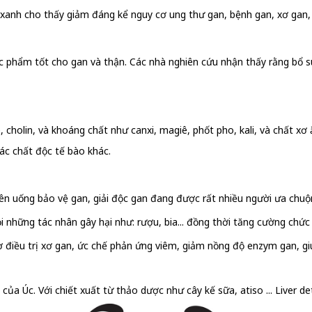
xanh cho thấy giảm đáng kể nguy cơ ung thư gan, bệnh gan, xơ gan,
c phẩm tốt cho gan và thận. Các nhà nghiên cứu nhận thấy rằng bổ su
e, cholin, và khoáng chất như canxi, magiê, phốt pho, kali, và chất x
ác chất độc tế bào khác.
n uống bảo vệ gan, giải độc gan đang được rất nhiều người ưa chuộ
 những tác nhân gây hại như: rượu, bia... đồng thời tăng cường chứ
rợ điều trị xơ gan, ức chế phản ứng viêm, giảm nồng độ enzym gan, g
 của Úc. Với chiết xuất từ thảo dược như cây kế sữa, atiso ... Liver d