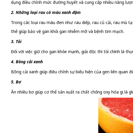
dụng điều chỉnh mức đường huyết và cung cấp nhiều năng lượn
2. Những loại rau có màu xanh đậm
Trong các loại rau màu đen như: rau diếp, rau củ cải, rau mù tạ
thể giúp bảo vệ gan khỏi gan nhiễm mỡ và bệnh tim mạch.
3. Tỏi
Đối với việc giữ cho gan khỏe mạnh, giải độc thì tỏi chính là th
4. Bông cải xanh
Bông cải xanh giúp điều chỉnh sự biểu hiện của gen liên quan đế
5. Bơ
Ăn nhiều bơ giúp cơ thể sản xuất ra chất chống oxy hóa gọi là gl