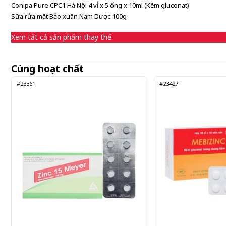
Conipa Pure CPC1 Hà Nội 4 vỉ x 5 ống x 10ml (Kẽm gluconat)
Sữa rửa mặt Bảo xuân Nam Dược 100g
Xem tất cả sản phẩm thay thế
Cùng hoạt chất
#23361
#23427