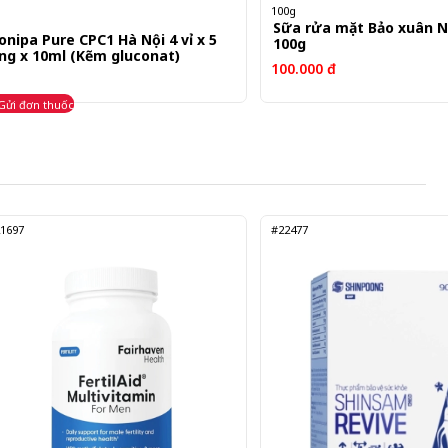
100g
Sữa rửa mặt Bảo xuân 
onipa Pure CPC1 Hà Nội 4 vỉ x 5
100g
ng x 10ml (Kẽm gluconat)
100.000 đ
Gửi đơn thuốc
1697
#22477