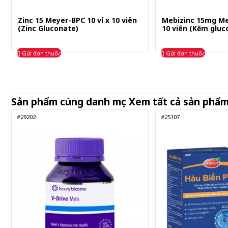
Zinc 15 Meyer-BPC 10 vỉ x 10 viên
Mebizinc 15mg Meb
(Zinc Gluconate)
10 viên (Kẽm gluc
Gửi đơn thuốc
Gửi đơn thuốc
Sản phẩm cùng danh mục
Xem tất cả sản phẩ
#29202
#25107