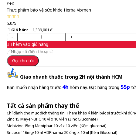
#449
Thực phẩm bảo vệ sức khỏe Herba Vixmen
5.0/5
Giá bán:
1,339,001 đ
-
+
Thêm vào giỏ hàng
Gọi cho tôi
Giao nhanh thuốc trong 2H nội thành HCM
4h
55p
Bạn muốn nhận hàng trước
hôm nay. Đặt hàng trong
tớ
Tất cả sản phẩm thay thế
Chỉ dành cho mục đích thông tin. Tham khảo ý kiến bác sĩ trước khi dùng
Zinc 15 Meyer-BPC 10 vỉ x 10 viên (Zinc Gluconate)
Mebizinc 15mg Mebiphar 10 vỉ x 10 viên (Kẽm gluconat)
Snapcef 16mg/10ml HDPharma 20 ống x 10ml (Kẽm Gluconat)