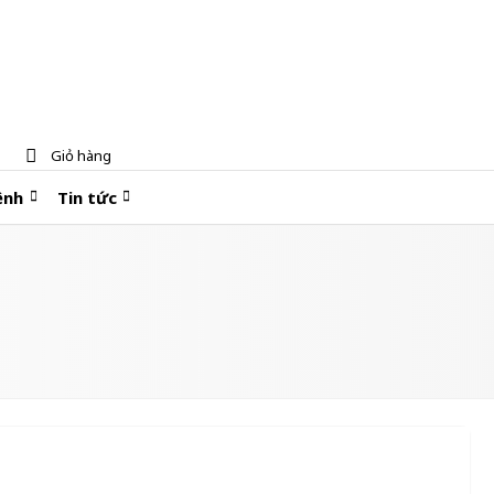
Giỏ hàng
ệnh
Tin tức