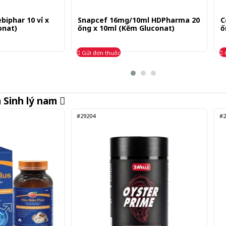
iphar 10 vỉ x
Snapcef 16mg/10ml HDPharma 20
C
onat)
ống x 10ml (Kẽm Gluconat)
ố
Gửi đơn thuốc
m
Sinh lý nam
#29204
#2