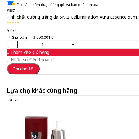
Các sản phẩm được đóng gói và bảo quản an toàn.
#867
Tinh chất dưỡng trắng da SK-II Cellumination Aura Essence 50ml
5.0/5
Giá bán:
3,900,001 đ
-
+
Thêm vào giỏ hàng
Gọi cho tôi
Lựa chọn khác cùng hãng
#872