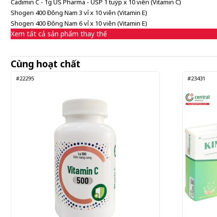
Cadimin C - 1g US Pharma - USP 1 tuýp x 10 viên (Vitamin C)
Shogen 400 Đông Nam 3 vỉ x 10 viên (Vitamin E)
Shogen 400 Đông Nam 6 vỉ x 10 viên (Vitamin E)
Xem tất cả sản phẩm thay thế
Cùng hoạt chất
#22295
#23431