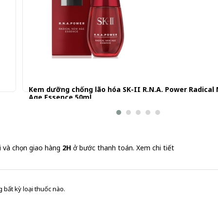
Kem dưỡng chống lão hóa SK-II R.N.A. Power Radical
Age Essence 50ml
3.200.001 đ
i và chọn giao hàng
2H
ở bước thanh toán.
Xem chi tiết
 bất kỳ loại thuốc nào.