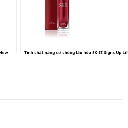
 New
Tinh chất nâng cơ chống lão hóa SK-II Signs Up Lif
2.500.001 đ