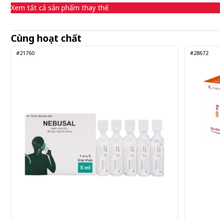
Xem tất cả sản phẩm thay thế
Cùng hoạt chất
#21760
#28672