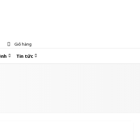
Giỏ hàng
ệnh
Tin tức