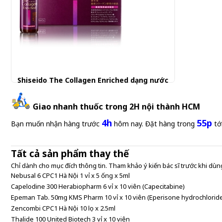
Shiseido The Collagen Enriched dạng nước
Giao nhanh thuốc trong 2H nội thành HCM
4h
55p
Bạn muốn nhận hàng trước
hôm nay. Đặt hàng trong
tớ
Tất cả sản phẩm thay thế
Chỉ dành cho mục đích thông tin. Tham khảo ý kiến bác sĩ trước khi dùng
Nebusal 6 CPC1 Hà Nội 1 vỉ x 5 ống x 5ml
Capelodine 300 Herabiopharm 6 vỉ x 10 viên (Capecitabine)
Epeman Tab. 50mg KMS Pharm 10 vỉ x 10 viên (Eperisone hydrochlorid
Zencombi CPC1 Hà Nội 10 lọ x 2.5ml
Thalide 100 United Biotech 3 vỉ x 10 viên