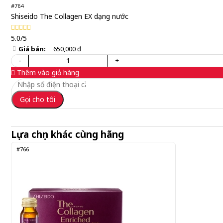
#764
Shiseido The Collagen EX dạng nước
5.0/5
Giá bán:
650,000 đ
-
+
Thêm vào giỏ hàng
Gọi cho tôi
Lựa chọn khác cùng hãng
#766