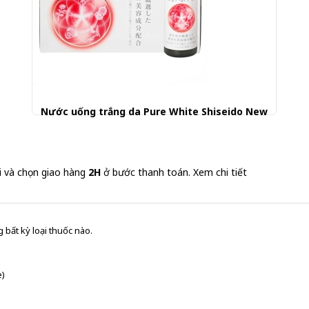
Nước uống trắng da Pure White Shiseido New
510.000 đ
i và chọn giao hàng
2H
ở bước thanh toán.
Xem chi tiết
 bất kỳ loại thuốc nào.
e)