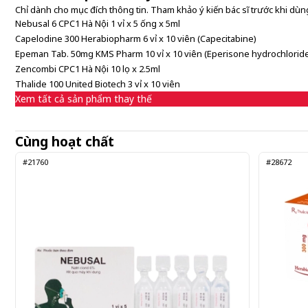
Chỉ dành cho mục đích thông tin. Tham khảo ý kiến bác sĩ trước khi dùng
Nebusal 6 CPC1 Hà Nội 1 vỉ x 5 ống x 5ml
Capelodine 300 Herabiopharm 6 vỉ x 10 viên (Capecitabine)
Epeman Tab. 50mg KMS Pharm 10 vỉ x 10 viên (Eperisone hydrochlorid
Zencombi CPC1 Hà Nội 10 lọ x 2.5ml
Thalide 100 United Biotech 3 vỉ x 10 viên
Xem tất cả sản phẩm thay thế
Cùng hoạt chất
#21760
#28672