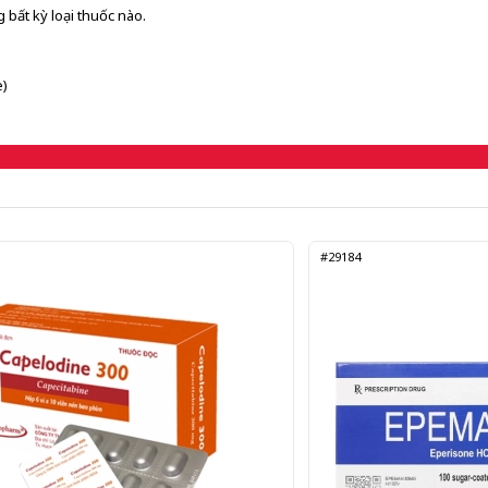
 bất kỳ loại thuốc nào.
e)
#29184