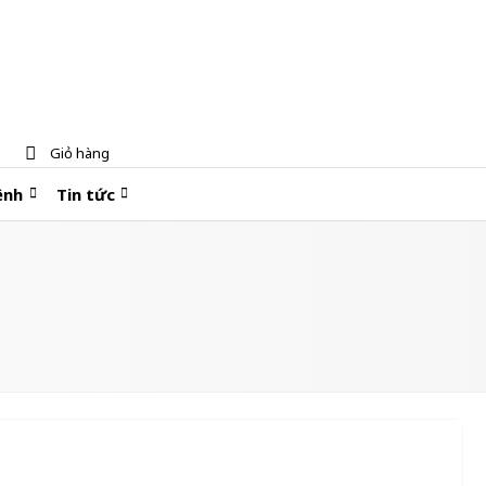
Giỏ hàng
ệnh
Tin tức