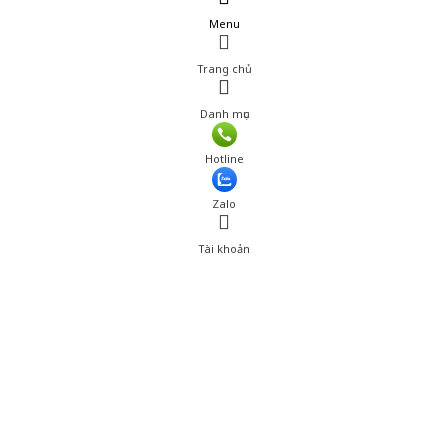
Menu
Trang chủ
Danh mục
Giá: 850,000 đ
Hotline
Thêm vào giỏ hàng
Zalo
Tài khoản
0