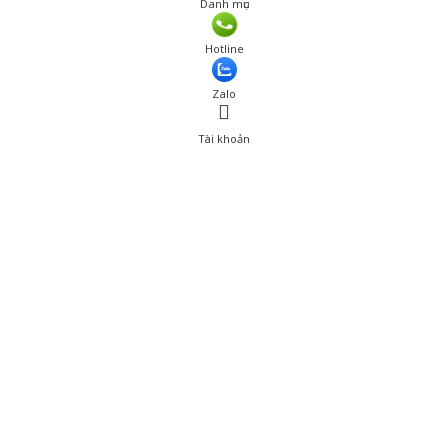
Danh mục
Giá: 750,000 đ
Hotline
Thêm vào giỏ hàng
Zalo
Tài khoản
0
Tài khoản