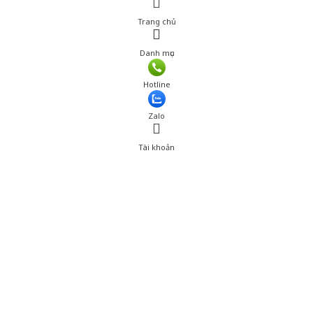
Trang chủ
Danh mục
Giá: 1,320,550 đ
Hotline
Thêm vào giỏ hàng
Zalo
Tài khoản
0
Tài khoản