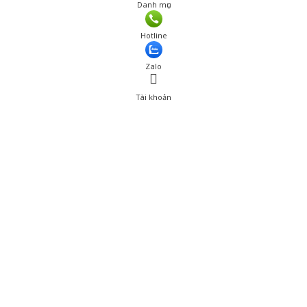
Danh mục
Giá: 170,000 đ
Hotline
Thêm vào giỏ hàng
Zalo
Tài khoản
0
Tài khoản