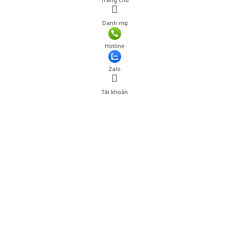
Danh mục
Giá: 290,000 đ
Hotline
Thêm vào giỏ hàng
Zalo
Tài khoản
0
Tài khoản