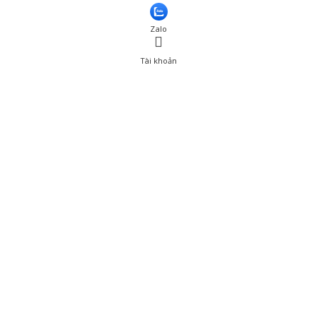
Thêm vào giỏ hàng
Zalo
Tài khoản
0
Tài khoản