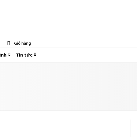
Giỏ hàng
ệnh
Tin tức