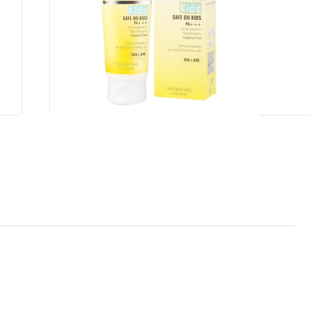
0ml
Kem chống nắng Fixderma Shadow SPF 30+ Lotion 
397.000 đ