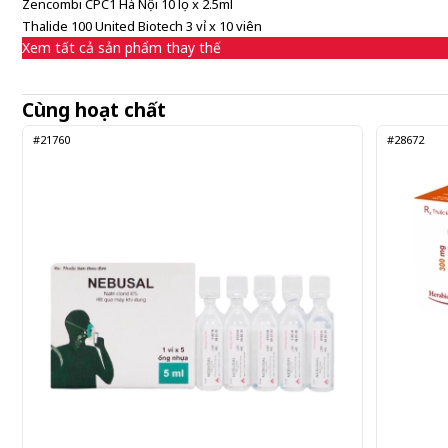
Zencombi CPC1 Hà Nội 10 lọ x 2.5ml
Thalide 100 United Biotech 3 vỉ x 10 viên
Xem tất cả sản phẩm thay thế
Cùng hoạt chất
#21760
#28672