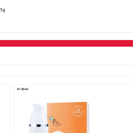
75g
#14844