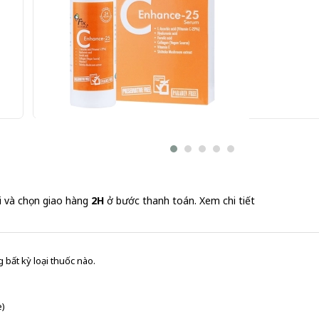
30ml
Serum phục hồi làn da Fixderma C Enhance-25 Serum 3
1.303.000 đ
i và chọn giao hàng
2H
ở bước thanh toán.
Xem chi tiết
 bất kỳ loại thuốc nào.
e)