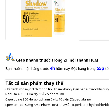
Kem chống nắng Fixderma Shadow Silicone Matte Cream
SPF 50 50ml
Giao nhanh thuốc trong 2H nội thành HCM
895.000 đ
4h
55p
Bạn muốn nhận hàng trước
hôm nay. Đặt hàng trong
tớ
Tất cả sản phẩm thay thế
Chỉ dành cho mục đích thông tin. Tham khảo ý kiến bác sĩ trước khi dùng
Nebusal 6 CPC1 Hà Nội 1 vỉ x 5 ống x 5ml
Capelodine 300 Herabiopharm 6 vỉ x 10 viên (Capecitabine)
Epeman Tab. 50mg KMS Pharm 10 vỉ x 10 viên (Eperisone hydrochlorid