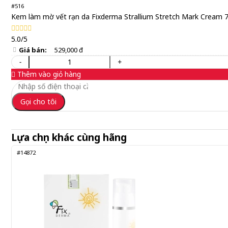
#516
Kem làm mờ vết rạn da Fixderma Strallium Stretch Mark Cream 
5.0/5
Giá bán:
529,000 đ
-
+
Thêm vào giỏ hàng
Gọi cho tôi
Lựa chọn khác cùng hãng
#14872