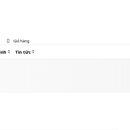
Giỏ hàng
ệnh
Tin tức