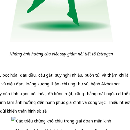
Những ảnh hưởng của việc suy giảm nội tiết tố Estrogen
, bốc hỏa, đau đầu, cáu gắt, suy nghĩ nhiều, buồn tủi và thậm chí 
o và niệu đạo, loãng xương thậm chí ung thư vú, bệnh Alzheimer.
ây nên tình trạng bốc hỏa, đỏ bừng mặt, căng thẳng mất ngủ, cơ thể 
uanh làm ảnh hưởng đến hạnh phúc gia đình và công việc. Thiếu hụt es
đùi khiến thân hình sồ sề.