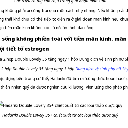
Các triệu chứng khó chịu trong giai đoạn mãn kinh
ưng không phải ai cũng trải qua một cách nhẹ nhàng. Nếu không cải 
ng thái khó chịu có thể tiếp tục diễn ra ở giai đoạn mãn kinh nếu ch
ạn tiền mãn kinh không còn là nỗi ám ảnh dai dẳng.
c sống không phiền toái với tiền mãn kinh, mãn
i tiết tố estrogen
 2 hộp Double Lovely 35 tặng ngay 1 hộp
Dung dịch vệ sinh phụ nữ Sh
ịu đựng bên trong cơ thể, Hadariki đã tìm ra “công thức hoàn hảo” 
iên nhiên quý đã được nghiên cứu kĩ lưỡng. Viên uống cho phép phụ 
Hadariki Double Lovely 35+ chiết xuất từ các loại thảo dược quý