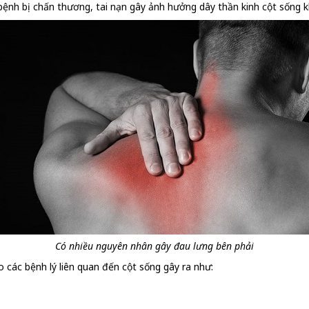
bệnh bị chấn thương, tai nạn gây ảnh hưởng dây thần kinh cột sống 
Có nhiều nguyên nhân gây đau lưng bên phải
o các bệnh lý liên quan đến cột sống gây ra như: