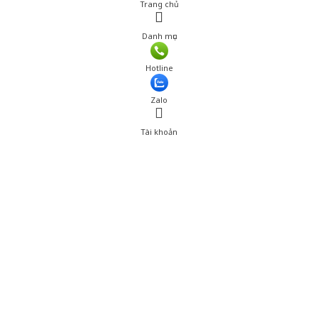
Trang chủ
Danh mục
Giá: 420,000 đ
Hotline
Thêm vào giỏ hàng
Zalo
Tài khoản
0
Tài khoản