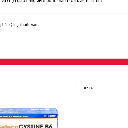
i và chọn giao hàng
2H
ở bước thanh toán.
Xem chi tiết
 bất kỳ loại thuốc nào.
#23361