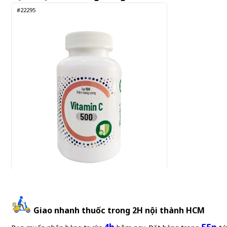
#22295
Vitamin C 500 Bidiphar 100 viên
Giao nhanh thuốc trong 2H nội thành HCM
Gửi đơn thuốc