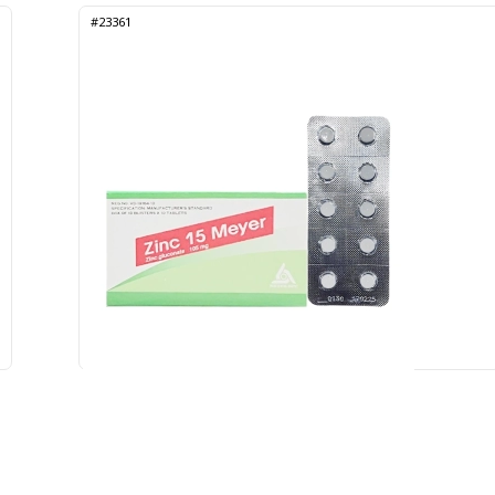
#23361
Zinc 15 Meyer-BPC 10 vỉ x 10 viên (Zinc Gluconate)
Gửi đơn thuốc