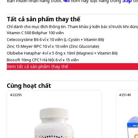
4h
55p
Bạn muốn nhận hàng trước
hôm nay. Đặt hàng trong
tớ
Tất cả sản phẩm thay thế
Chỉ dành cho mục đích thông tin. Tham khảo ý kiến bác sĩ trước khi dùng
Vitamin C 500 Bidiphar 100 viên
Cetecocystine B6 6 vỉ x 10 viên (L-Cystin + Vitamin B6)
Zinc 15 Meyer-BPC 10 vỉ x 10 viên (Zinc Gluconate)
Obibebe Hataphar 4 vỉ x 5 ống x 10ml (Magnesi + Vitamin B6)
Biosoft 10mg CPC1 Hà Nội 6 vỉ x 15 viên
Xem tất cả sản phẩm thay thế
Cùng hoạt chất
#22295
#25149