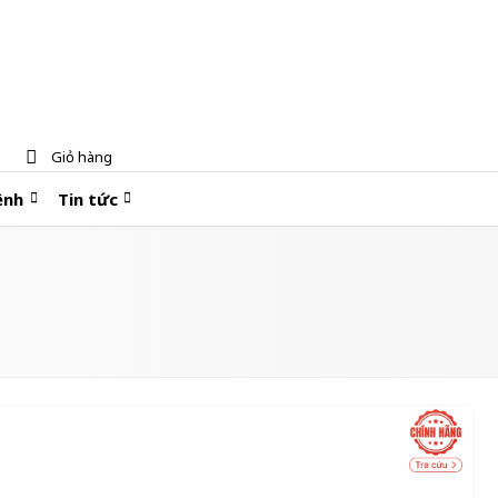
Giỏ hàng
ệnh
Tin tức